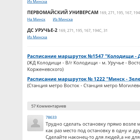
Из Минска
ПЕРВОМАЙСКИЙ УНИВЕРСАМ
169, 271, 195, 167, 194
На Минск
Из Минска
ДС УРУЧЬЕ-2
169, 271, 195, 167, 194С, 31
Из Минска
Расписание маршруток №1547 "Колодищи - 
(ЖД Колодищи - В/г Колодищи - м. Уручье - Восто
Корженевского)
Расписание маршруток № 1222 "Минск - Зеле
(Станция метро Восток - Станция метро Могилёвс
57 Комментариев
78633
Трудно сделать остановку прямо возле м
как раз место под остановку в одну и д
Сделайте наконец-то для людей,а не для