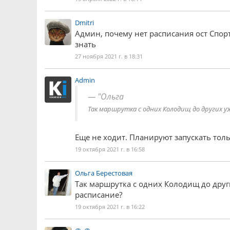
Dmitri
Админ, почему нет расписания ост Спо
знать
27 ноября 2021 г. в 18:31
Admin
"Ольга
Так маршрутка с одних Колодищ до других уж
Еще не ходит. Планируют запускать тол
19 октября 2021 г. в 16:58
Ольга Берестовая
Так маршрутка с одних Колодищ до други
расписание?
19 октября 2021 г. в 16:22