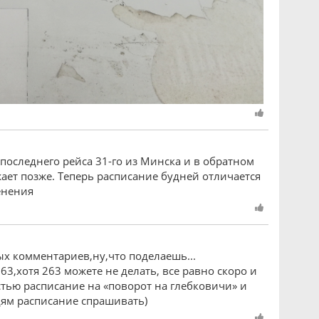
оследнего рейса 31-го из Минска и в обратном
ает позже. Теперь расписание будней отличается
енения
ых комментариев,ну,что поделаешь...
3,хотя 263 можете не делать, все равно скоро и
тью расписание на «поворот на глебковичи» и
едям расписание спрашивать)