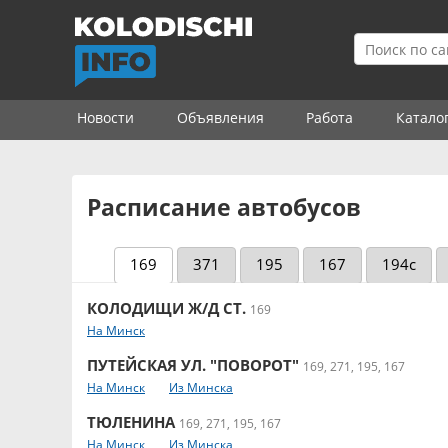
Новости
Объявления
Работа
Катало
Расписание автобусов
169
371
195
167
194с
КОЛОДИЩИ Ж/Д СТ.
169
На Минск
ПУТЕЙСКАЯ УЛ. "ПОВОРОТ"
169, 271, 195, 167
На Минск
Из Минска
ТЮЛЕНИНА
169, 271, 195, 167
На Минск
Из Минска