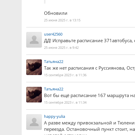
Обновили
25 июня 2025 г. в 13:15
user42560
ДД! Исправьте расписание 371автобуса, 
25 июня 2025 г. в 9:42
Татьяна22
Так же нет расписания с Руссиянова, О
15 сентября 2023 г. в 11:36
Татьяна22
Вот бы ещё расписание 167 маршрута н
15 сентября 2023 г. в 11:34
happy-yulia
А разве между привокзальной и Тюлени
переезда. Остановочный пункт стоит, на