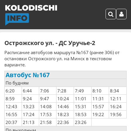
Острожского ул. - ДС Уручье-2
Расписание автобусов маршрута №167 (ранее 306) от
остановки Острожского ул. на Минск в текстовом
варианте.
Автобус №167
По будням
6:20
6:44
7:06
7:28
7:49
8:10
8:34
8:59
9:24
9:47
10:24
11:01
11:31
12:11
12:43
13:23
14:08
14:46
15:31
15:57
16:24
16:55
17:24
17:53
18:23
18:53
19:22
19:56
20:37
21:13
21:58
22:36
23:26
По выходным