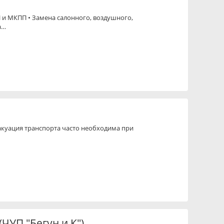
и МКПП • Замена салонного, воздушного,
а…
акуация транспорта часто необходима при
УП "Бегун и К")