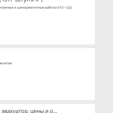
тажные и шиноремонтные работы (r13 - r22).
омонтаж
 эвакуатор, цены и о…