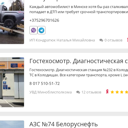
Каждый автомобилист в Минске хотя бы раз сталкивалс
попадает в ДТП или требует срочной транспортировки
+375296701626
ИП Кондратюк Наталья Михайловна
0 отзывов
Гостехосмотр. Диагностическая 
Гостехосмотр. Диагностическая станция №232 в Коло
ТС в Колодищах. Все категории транспорта, кроме L (
8 017 510-51-72
УВД Миноблисполкома
12 отзывов
АЗС №74 Белоруснефть