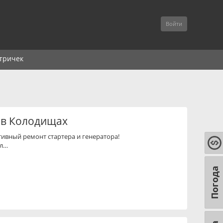
Войти
тричек
 в Колодищах
ивный ремонт стартера и генератора!
пл…
Погода