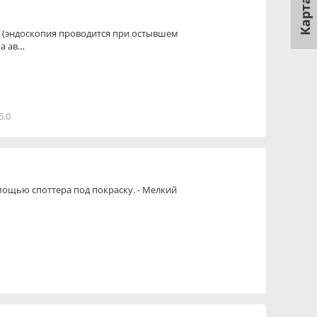
Карта
 (эндоскопия проводится при остывшем
ка ав…
5.0
омощью споттера под покраску. - Мелкий
…
2