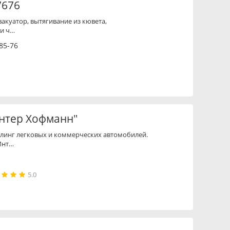
7676
акуатор, вытягивание из кювета,
 и ч…
85-76
Интер Хофманн"
йлинг легковых и коммерческих автомобилей.
Инт…
5.0