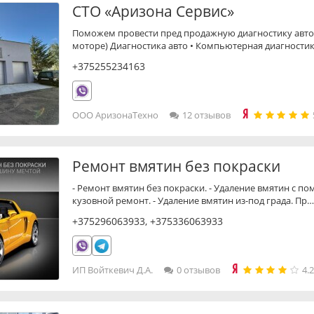
СТО «Аризона Сервис»
Поможем провести пред продажную диагностику авто
моторе) Диагностика авто • Компьютерная диагности
+375255234163
ООО АризонаТехно
12 отзывов
Ремонт вмятин без покраски
- Ремонт вмятин без покраски. - Удаление вмятин с п
кузовной ремонт. - Удаление вмятин из-под града. Пр
+375296063933
,
+375336063933
ИП Войткевич Д.А.
0 отзывов
4.