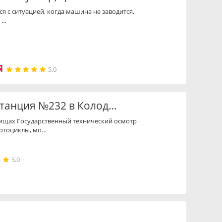
я с ситуацией, когда машина не заводится,
 …
5.0
станция №232 в Колод…
дищах Государственный технический осмотр
мотоциклы, мо…
5.0