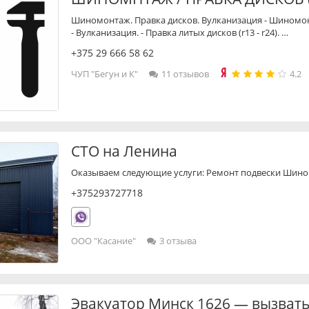
Шиномонтаж. Правка дисков. Вулканизация - Шиномон
- Вулканизация. - Правка литых дисков (r13 - r24). …
+375 29 666 58 62
ЧУП "Бегун и К"
11 отзывов
4.2
СТО на Ленина
Оказываем следующие услуги: Ремонт подвески Шин
+375293727718
ООО "Касание"
3 отзыва
Эвакуатор Минск 1626 — вызвать