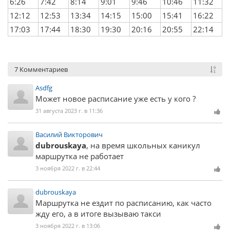
6:26
7:42
8:14
9:01
9:46
10:46
11:32
12:12
12:53
13:34
14:15
15:00
15:41
16:22
17:03
17:44
18:30
19:30
20:16
20:55
22:14
7 Комментариев
Asdfg
Может новое расписание уже есть у кого ?
31 августа 2023 г. в 11:36
Василий Викторович
dubrouskaya
, на время школьных каникул
маршрутка не работает
3 ноября 2022 г. в 22:44
dubrouskaya
Маршрутка не ездит по расписанию, как часто
жду его, а в итоге вызываю такси
3 ноября 2022 г. в 13:06