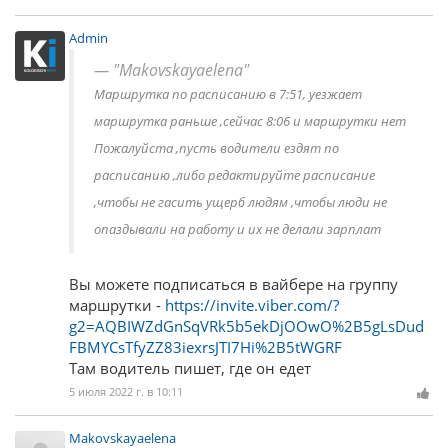
Admin
"Makovskayaelena"
Маршрутка по расписанию в 7:51, уезжает
маршрутка раньше ,сейчас 8:06 и маршрутки нет
Пожалуйста ,пусть водители ездят по
расписанию ,либо редактируйте расписание
,чтобы не гасить ущерб людям ,чтобы люди не
опаздывали на работу и их не делали зарплат
Вы можете подписаться в вайбере на группу
маршрутки -
https://invite.viber.com/?
g2=AQBIWZdGnSqVRk5b5ekDjOOwO%2B5gLsDud
FBMYCsTfyZZ83iexrsJTI7Hi%2B5tWGRF
Там водитель пишет, где он едет
5 июля 2022 г. в 10:11
Makovskayaelena