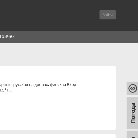
Войти
тричек
рные: русская на дровах, финская Вход
1.5*1…
Погода