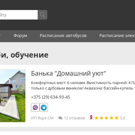
г
Форум
Расписание автобусов
Расписание элек
би, обучение
Банька "Домашний уют"
Комфортных мест: 6 человек Вместимость парной: 4 Па
только с дубовым веником! Аквазона: бассейн-купель 
+375 (29) 634-93-45
ИП Яцук СМ
12 отзывов
5.0