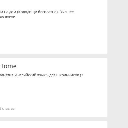
дом на дом (Колодищи бесплатно). Высшее
гаю логоп…
h Home
анятия! Английский язык: - для школьников (7
2 отзыва