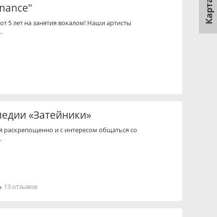
Карта
nance"
от 5 лет на занятия вокалом! Наши артисты
…
педии «Затейники»
тся раскрепощенно и с интересом общаться со
…
13 отзывов