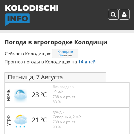
Погода в агрогородке Колодищи
Колодищи
Сейчас в Колодищах:
Gis
meteo
Прогноз погоды в Колодищах на
14 дней
Пятница, 7 Августа
без осадков
, 0 м/с
ночь
23 °С
738 мм рт. ст.
83 %
дождь
Северный, 2 м/с
утро
21 °С
739 мм рт. ст.
90 %