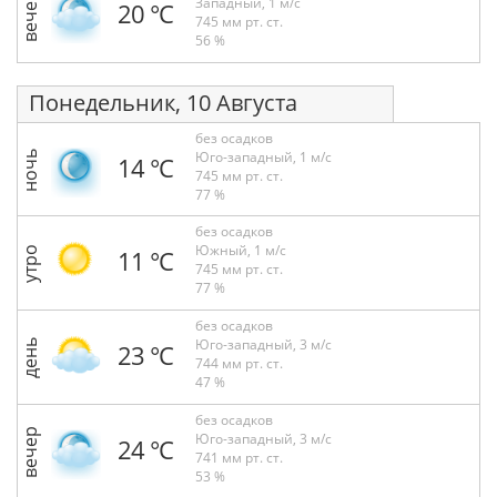
вечер
Западный, 1 м/с
20 °С
745 мм рт. ст.
56 %
Понедельник, 10 Августа
без осадков
Юго-западный, 1 м/с
ночь
14 °С
745 мм рт. ст.
77 %
без осадков
Южный, 1 м/с
утро
11 °С
745 мм рт. ст.
77 %
без осадков
Юго-западный, 3 м/с
день
23 °С
744 мм рт. ст.
47 %
без осадков
вечер
Юго-западный, 3 м/с
24 °С
741 мм рт. ст.
53 %