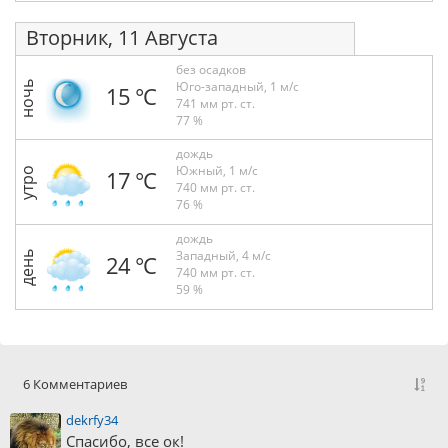
Вторник, 11 Августа
без осадков
Юго-западный, 1 м/с
ночь
15 °С
741 мм рт. ст.
77 %
дождь
Южный, 1 м/с
утро
17 °С
740 мм рт. ст.
76 %
дождь
Западный, 4 м/с
день
24 °С
740 мм рт. ст.
59 %
6 Комментариев
dekrfy34
Спасибо, все ок!