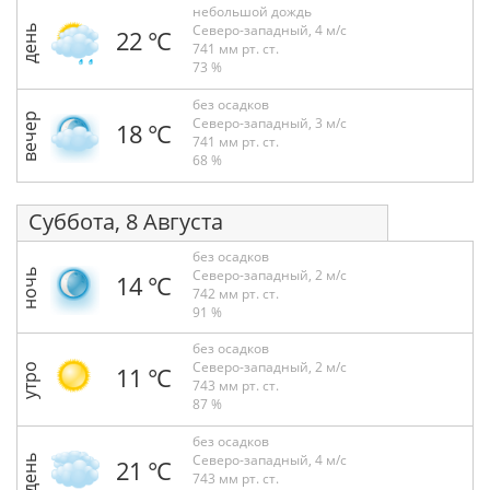
небольшой дождь
Северо-западный, 4 м/с
день
22 °С
741 мм рт. ст.
73 %
без осадков
вечер
Северо-западный, 3 м/с
18 °С
741 мм рт. ст.
68 %
Суббота, 8 Августа
без осадков
Северо-западный, 2 м/с
ночь
14 °С
742 мм рт. ст.
91 %
без осадков
Северо-западный, 2 м/с
утро
11 °С
743 мм рт. ст.
87 %
без осадков
Северо-западный, 4 м/с
день
21 °С
743 мм рт. ст.