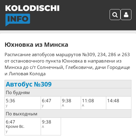
Юхновка из Минска
Расписание автобусов маршрутов №309, 234, 286 и 263
от остановочного пункта Юхновка в направлени из
Минска до с/т Солнечный, Глебковичи, дачи Городище
и Липовая Колода
Автобус №309
По будням
5:36
6:47
9:38
11:08
14:48
у
у
А
А
По выходным
6:47
9:38
Кроме Вс.
А
у