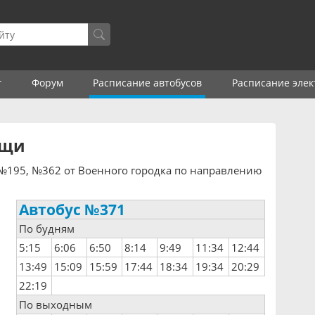
г
Форум
Расписание автобусов
Расписание элек
ищи
№195, №362 от Военного городка по направлению
Автобус №371
По будням
5:15
6:06
6:50
8:14
9:49
11:34
12:44
13:49
15:09
15:59
17:44
18:34
19:34
20:29
22:19
По выходным