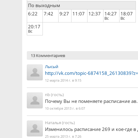
По выходным
6:22
7:42
9:27
11:07
12:37
14:27
18:07
Вс
Вс
20:17
Вс
13 Комментариев
Лысый
http://vk.com/topic-6874158_26130839?
12 марта 2014 г. в 9:15
nb (гость)
Почему Вы не поменяете расписание ав. 
10 октября 2013 г. в 6:07
Наталья (гость)
Изменилось расписание 269 и кое-где в
25 марта 2013 г. в 7:26