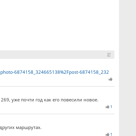
z=photo-6874158_324665138%2Fpost-6874158_232
269, уже почти год как его повесили новое.
1
 других маршрутах.
1