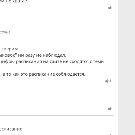
км не хватает
исание
 сверим.
ыковок" ни разу не наблюдал.
ифры расписания на сайте не сходятся с теми
а то как это расписание соблюдается...
1
расписание