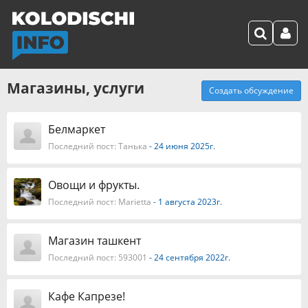
Магазины, услуги
Создать обсуждение
Белмаркет
Последний пост:
Танька
- 24 июня 2025г.
Овощи и фрукты.
Последний пост:
Marietta
- 1 августа 2023г.
Магазин ташкент
Последний пост:
593001
- 24 сентября 2022г.
Кафе Капрезе!