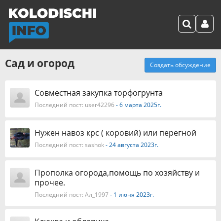
Сад и огород
Создать обсуждение
Совместная закупка торфогрунта
Последний пост:
user42296
- 6 марта 2025г.
Нужен навоз крс ( коровий) или перегной
Последний пост:
sashok
- 24 августа 2023г.
Прополка огорода,помощь по хозяйству и
прочее.
Последний пост:
Ал_1997
- 1 июня 2023г.