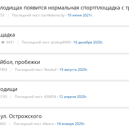
олодищах появится нормальная спортплощадка с 
53
|
Последний пост:
turnikdoma.by
- 10 июня 2021г.
ощадка
3431
|
Последний пост:
prokop9999
- 16 декабря 2020г.
йбол, пробежки
7403
|
Последний пост:
Novikof
- 19 августа 2020г.
лодищи
2193
|
Последний пост:
456854
- 12 апреля 2020г.
 ул. Острожского
463
|
Последний пост:
Ивона
- 18 января 2020г.