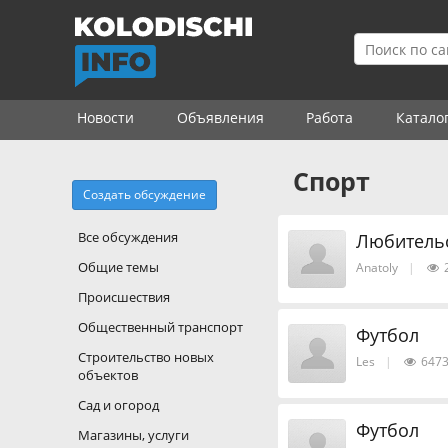
Новости
Объявления
Работа
Катало
Спорт
Создать обсуждение
Все обсуждения
Любитель
Общие темы
Anatoly
|
Происшествия
Общественный транспорт
Футбол
Строительство новых
Les
|
647
объектов
Сад и огород
Футбол
Магазины, услуги