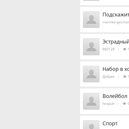
Подскажит
marinka-gecma
Эстрадный
860128
|
Набор в х
Добряк
|
Волейбол
hespuh
|
9
Спорт