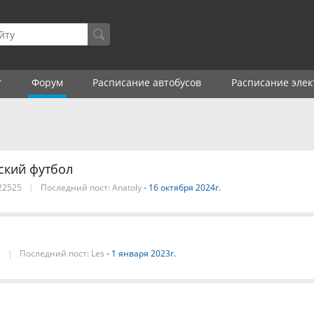
г
Форум
Расписание автобусов
Расписание элек
ский футбол
22525
|
Последний пост:
Anatoly
- 16 октября 2024г.
3
|
Последний пост:
Les
- 1 января 2023г.