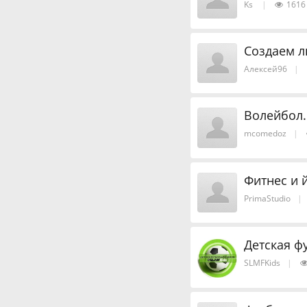
Ks
|
1616
Создаем л
Алексей96
|
Волейбол.
mcomedoz
|
Фитнес и 
PrimaStudio
|
Детская фу
SLMFKids
|