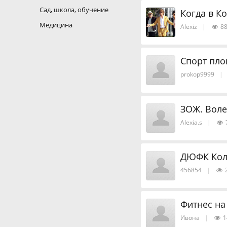
Сад, школа, обучение
Когда в К
Медицина
Alexiz
|
88
Спорт пл
prokop9999
|
ЗОЖ. Воле
Alexia.s
|
ДЮФК Ко
456854
|
Фитнес на
Ивона
|
1