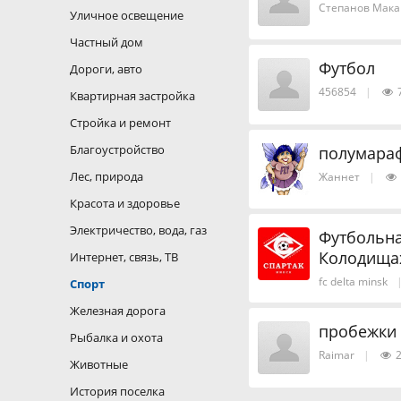
Степанов Мака
Уличное освещение
Частный дом
Футбол
Дороги, авто
456854
|
Квартирная застройка
Стройка и ремонт
Благоустройство
полумараф
Лес, природа
Жаннет
|
Красота и здоровье
Электричество, вода, газ
Футбольна
Колодища
Интернет, связь, ТВ
fc delta minsk
Спорт
Железная дорога
пробежки
Рыбалка и охота
Raimar
|
2
Животные
История поселка