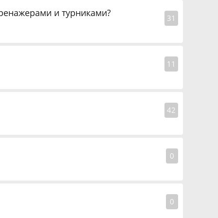
тренажерами и турниками?
31
11
42
0
0