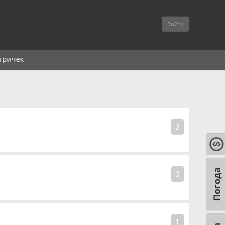
Войти
тричек
2
Погода
0
1