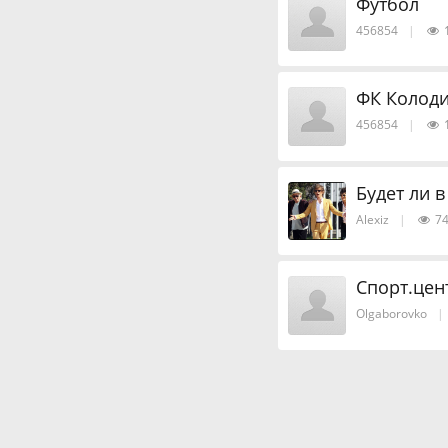
Футбол
456854
|
ФК Колод
456854
|
Будет ли 
Alexiz
|
74
Спорт.цен
Olgaborovko
|