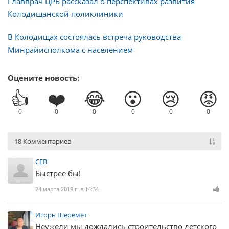
Главврач ЦРБ рассказал о перспективах развития
Колодищанской поликлиники
В Колодищах состоялась встреча руководства
Минрайисполкома с населением
Оцените новость:
👍
❤️
😂
😮
😢
😡
0
0
0
0
0
0
18 Комментариев
СЕВ
Быстрее бы!
24 марта 2019 г. в 14:34
Игорь Шеремет
Неужели мы дождались строительство детского