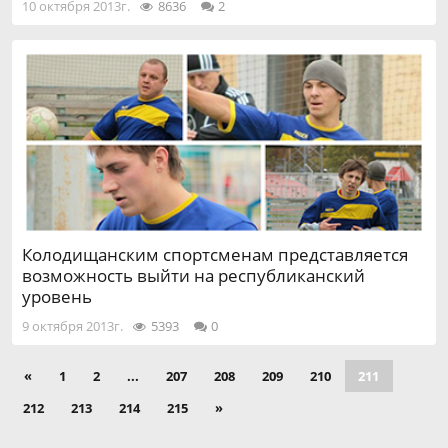
10 октября 2013г.
8636
2
Колодищанским спортсменам представляется
возможность выйти на республиканский
уровень
9 октября 2013г.
5393
0
«
1
2
...
207
208
209
210
211
212
213
214
215
»