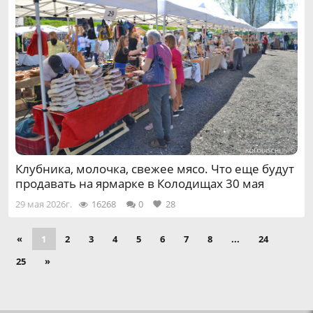
Клубника, молочка, свежее мясо. Что еще будут
продавать на ярмарке в Колодищах 30 мая
29 мая 2026г.
16268
0
28
«
1
2
3
4
5
6
7
8
...
24
25
»