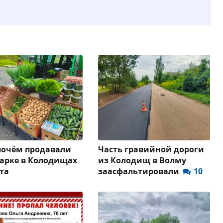
почём продавали
Часть гравийной дороги
арке в Колодищах
из Колодищ в Волму
ста
заасфальтировали
10