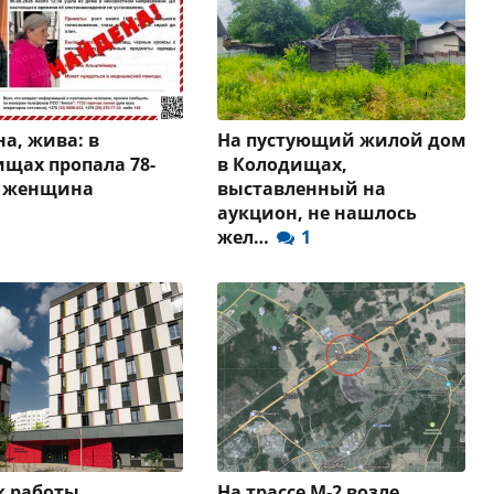
а, жива: в
На пустующий жилой дом
щах пропала 78-
в Колодищах,
я женщина
выставленный на
аукцион, не нашлось
жел…
1
к работы
На трассе М-2 возле