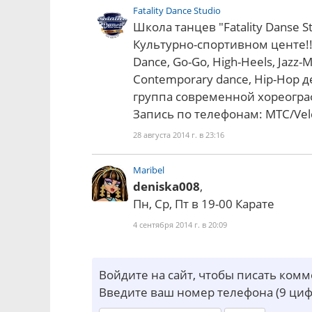
Fatality Dance Studio
Школа танцев "Fatality Danse 
Культурно-спортивном центе!!
Dance, Go-Go, High-Heels, Jazz
Contemporary dance, Hip-Hop д
группа современной хореографи
Запись по телефонам: МТС/Vel
28 августа 2014 г. в 23:16
Maribel
deniska008
,
Пн, Ср, Пт в 19-00 Карате
4 сентября 2014 г. в 20:09
Войдите на сайт, чтобы писать ком
Введите ваш номер телефона (9 циф