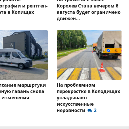
графии и рентген-
Королев Стана вечером 6
та в Копищах
августа будет ограничено
движен…
писание маршртуки
На проблемном
еную гавань снова
перекрестке в Колодищах
и изменения
укладывают
искусственные
неровности
2