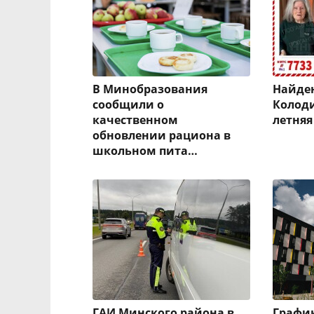
В Минобразования
Найден
сообщили о
Колоди
качественном
летня
обновлении рациона в
школьном пита…
ГАИ Минского района в
Графи