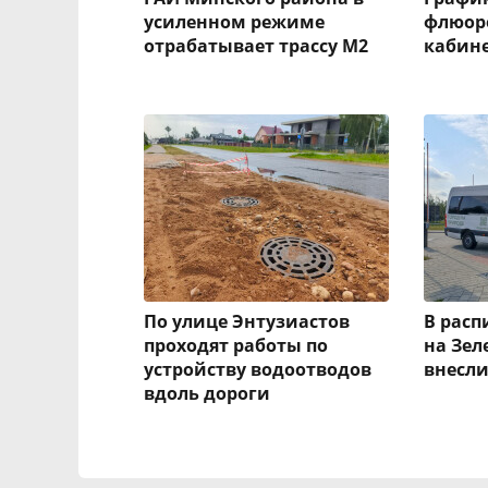
усиленном режиме
флюоро
отрабатывает трассу М2
кабине
По улице Энтузиастов
В рас
проходят работы по
на Зел
устройству водоотводов
внесл
вдоль дороги