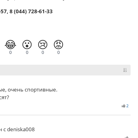
-57, 8 (044) 728-61-33
😂
😮
😢
😡
0
0
0
0
ые, очень спортивные.
сят?
2
 с deniska008