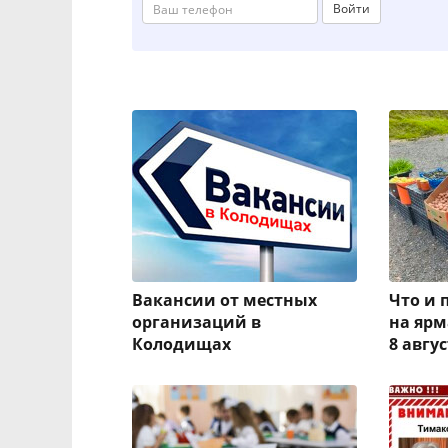
Войти
Вакансии от местных
Что и 
организаций в
на ярм
Колодищах
8 авгу