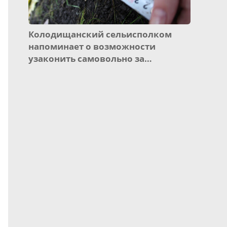
Колодищанский сельисполком
напоминает о возможности
узаконить самовольно за…