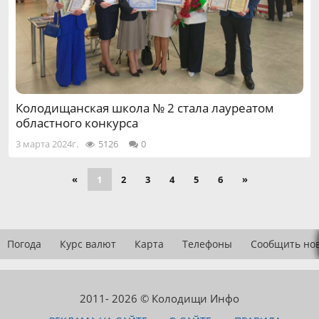
Колодищанская школа № 2 стала лауреатом
областного конкурса
3 марта 2024г.
5126
0
«
1
2
3
4
5
6
»
Погода
Курс валют
Карта
Телефоны
Сообщить но
2011- 2026 © Колодищи Инфо