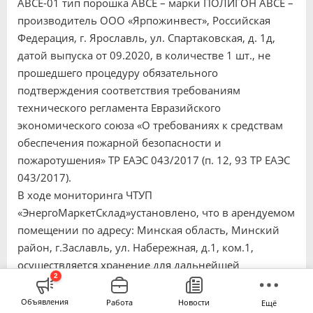
АВСЕ-01 тип порошка АВСЕ – марки ПОЛИГОН АВСЕ –
производитель ООО «Ярпожинвест», Российская
Федерация, г. Ярославль, ул. Спартаковская, д. 1д,
датой выпуска от 09.2020, в количестве 1 шт., не
прошедшего процедуру обязательного
подтверждения соответствия требованиям
технического регламента Евразийского
экономического союза «О требованиях к средствам
обеспечения пожарной безопасности и
пожаротушения» ТР ЕАЭС 043/2017 (п. 12, 93 ТР ЕАЭС
043/2017).
В ходе мониторинга ЧТУП
«ЭнергоМаркетСклад»установлено, что в арендуемом
помещении по адресу: Минская область, Минский
район, г.Заславль, ул. Набережная, д.1, ком.1,
осуществляется хранение для дальнейшей
2
реализации изделия погонажные электромонтажные
из неметаллических материалов (кабель-каналы), в
Объявления
Работа
Новости
Ещё