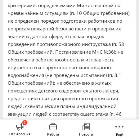
критериями, определяемыми Министерством по
чрезвычайным ситуациям (п. 10 Общих требований);
не определен порядок подготовки работников по
вопросам пожарной безопасности и проверки их
знаний в данной сфере, включая порядок
проведения противопожарного инструктажа (п. 58
Общих требований, Постановление МЧС №36); не
обеспечена работоспособность и исправность
внутреннего и наружного противопожарного
водоснабжения (не проведены испытания) (п. 3.1
Общих требований); не обеспечено в жилых
помещениях детского оздоровительного лагеря,
предназначенных для временного проживания
людей, схематические планы индивидуальной
эвакуации людей с соответствующего этажа (п. 46
Общих требований); не обеспечена
2
работоспособность и исправность средств
Объявления
Работа
Новости
Ещё
противопожарной защиты, а также постоянную