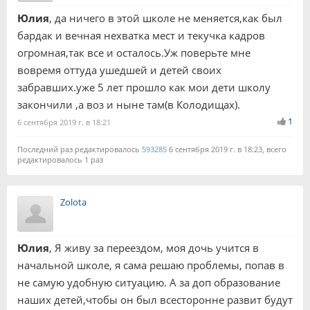
Юлия
, да ничего в этой школе не меняется,как был
бардак и вечная нехватка мест и текучка кадров
огромная,так все и осталось.Уж поверьте мне
вовремя оттуда ушедшей и детей своих
забравших.уже 5 лет прошло как мои дети школу
закончили ,а воз и ныне там(в Колодищах).
1
6 сентября 2019 г. в 18:21
Последний раз редактировалось
593285
6 сентября 2019 г. в 18:23, всего
редактировалось 1 раз
Zolota
Юлия
, Я живу за переездом, моя дочь учится в
начальной школе, я сама решаю проблемы, попав в
не самую удобную ситуацию. А за доп образование
наших детей,чтобы он был всесторонне развит будут