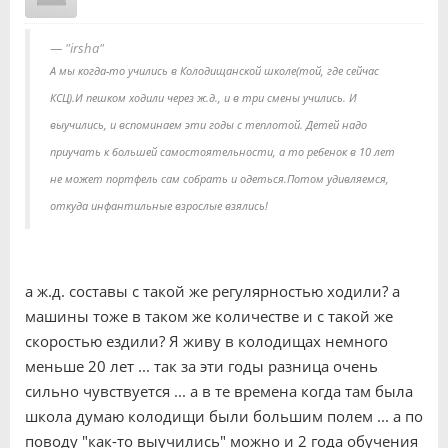
"irsha"
А мы когда-то учились в Колодищанской школе(той, где сейчас
КСЦ).И пешком ходили через ж.д., и в три смены учились. И
выучились, и вспоминаем эти годы с теплотой. Детей надо
приучать к большей самостоятельности, а то ребенок в 10 лет
не может портфель сам собрать и одеться.Потом удивляемся,
откуда инфантильные взрослые взялись!
а ж.д. составы с такой же регулярностью ходили? а
машины тоже в таком же количестве и с такой же
скоростью ездили? Я живу в колодищах немного
меньше 20 лет ... так за эти годы разница очень
сильно чувствуется ... а в те времена когда там была
школа думаю колодищи были большим полем ... а по
поводу "как-то выучились" можно и 2 года обучения