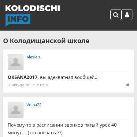
О Колодищанской школе
Alexia.s
OKSANA2017
, вы адекватная вообще?...
30 августа 2019 г. в 19:10
Volha22
Почему-то в расписании звонков пятый урок 40
минут.... (это опечатка??)