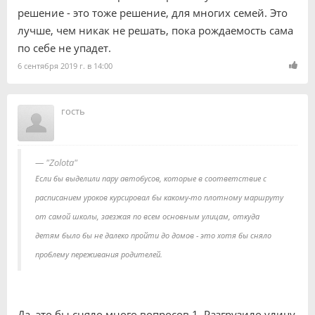
решение - это тоже решение, для многих семей. Это
лучше, чем никак не решать, пока рождаемость сама
по себе не упадет.
6 сентября 2019 г. в 14:00
гость
"Zolota"
Если бы выделили пару автобусов, которые в соответствие с
расписанием уроков курсировал бы какому-то плотному маршруту
от самой школы, заезжая по всем основным улицам, откуда
детям было бы не далеко пройти до домов - это хотя бы сняло
проблему переживания родителей.
Да, это бы сняло много вопросов 1. Разгрузило улицу