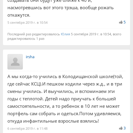
создавать они будут уже ближе к 40 и,
насмотревшись вот этого трэша, вообще рожать
откажутся.
5
5 сентября 2019 г. в 10:54
Последний раз редактировалось
Юлия
5 сентября 2019 г. в 10:54, всего
редактировалось 1 раз
irsha
А мы когда-то учились в Колодищанской школе(той,
где сейчас КСЦ).И пешком ходили через ж.д., и в три
смены учились. И выучились, и вспоминаем эти
годы с теплотой. Детей надо приучать к большей
самостоятельности, а то ребенок в 10 лет не может
портфель сам собрать и одеться.Потом удивляемся,
откуда инфантильные взрослые взялись!
3
6 сентября 2019 г. в 11:48