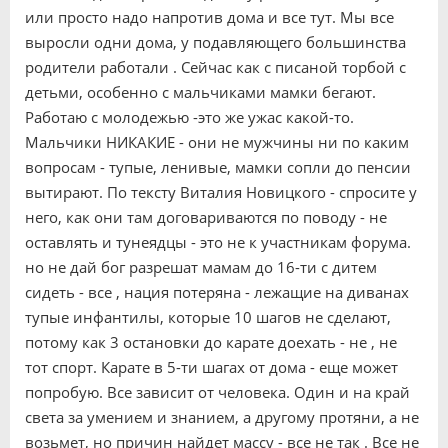
или просто надо напротив дома и все тут. Мы все
выросли одни дома, у подавляющего большинства
родители работали . Сейчас как с писаной торбой с
детьми, особенно с мальчиками мамки бегают.
Работаю с молодежью -это же ужас какой-то.
Мальчики НИКАКИЕ - они не мужчины ни по каким
вопросам - тупые, ленивые, мамки сопли до пенсии
вытирают. По тексту Виталия Новицкого - спросите у
него, как они там договариваются по поводу - не
оставлять и тунеядцы - это не к участникам форума.
но не дай бог разрешат мамам до 16-ти с дитем
сидеть - все , нация потеряна - лежащие на диванах
тупые инфантилы, которые 10 шагов не сделают,
потому как 3 остановки до карате доехать - не , не
тот спорт. Карате в 5-ти шагах от дома - еще может
попробую. Все зависит от человека. Один и на край
света за умением и знанием, а другому протяни, а не
возьмет, но причин найдет массу - все не так . Все не