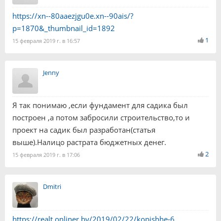
https://xn--80aaezjgu0e.xn--90ais/?
p=1870&_thumbnail_id=1892
1
15 февраля 2019 г. в 16:57
Jenny
Я так понимаю ,если фундамент для садика был
построен ,а потом забросили строительство,то и
проект на садик был разработан(статья
выше).Налицо растрата бюджетных денег.
2
15 февраля 2019 г. в 17:06
Dmitri
https://realt.onliner.by/2019/02/22/kopishhe-6