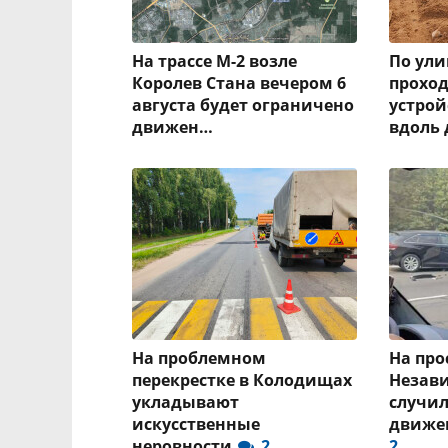
На трассе М-2 возле
По ули
Королев Стана вечером 6
проход
августа будет ограничено
устрой
движен…
вдоль 
На проблемном
На про
перекрестке в Колодищах
Незав
укладывают
случил
искусственные
движе
неровности
2
2