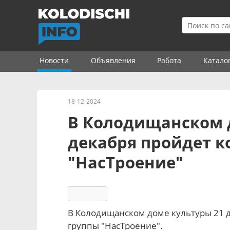
Новости
Объявления
Работа
Катало
18-12-2024
В Колодищанском 
декабря пройдет к
"НасТроение"
3466
В Колодищанском доме культуры 21 де
группы "НасТроение".