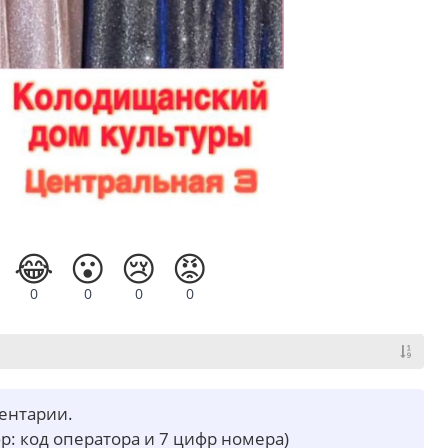
😂
😮
😢
😡
0
0
0
0
ментарии.
р: код оператора и 7 цифр номера)