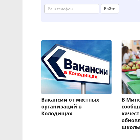
Войти
Вакансии от местных
В Мин
организаций в
сообщ
Колодищах
качес
обновл
школь