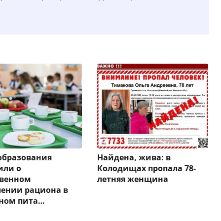
образования
Найдена, жива: в
или о
Колодищах пропала 78-
твенном
летняя женщина
ении рациона в
ном пита…