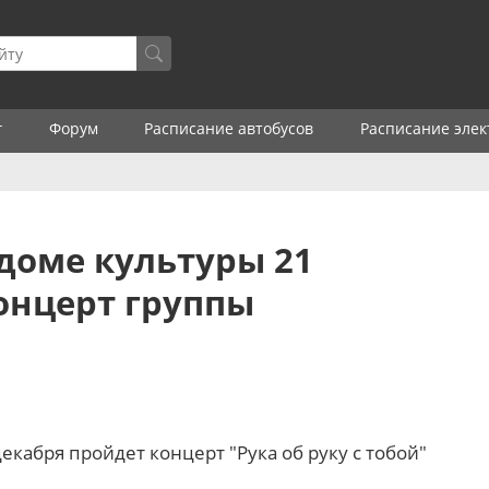
г
Форум
Расписание автобусов
Расписание элек
доме культуры 21
онцерт группы
кабря пройдет концерт "Рука об руку с тобой"