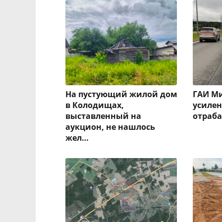
На пустующий жилой дом
ГАИ Ми
в Колодищах,
усиле
выставленный на
отраба
аукцион, не нашлось
жел…