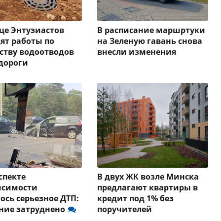
це Энтузиастов
В расписание маршртуки
ят работы по
на Зеленую гавань снова
ству водоотводов
внесли изменения
дороги
спекте
В двух ЖК возле Минска
исимости
предлагают квартиры в
ось серьезное ДТП:
кредит под 1% без
ние затруднено
поручителей