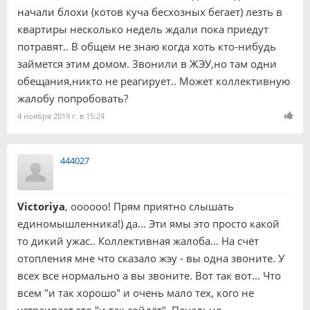
начали блохи (котов куча бесхозных бегает) лезть в
квартиры несколько недель ждали пока приедут
потравят.. В общем не знаю когда хоть кто-нибудь
займется этим домом. Звонили в ЖЭУ,но там одни
обещания,никто не реагирует.. Может коллективную
жалобу попробовать?
4 ноября 2019 г. в 15:24
444027
Victoriya
, оооооо! Прям приятно слышать
единомышленника!) да... Эти ямы это просто какой
то дикий ужас.. Коллективная жалоба... На счёт
отопления мне что сказало жэу - вы одна звоните. У
всех все нормально а вы звоните. Вот так вот... Что
всем "и так хорошо" и очень мало тех, кого не