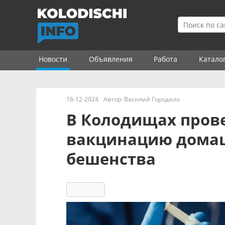
Новости
Объявления
Работа
Катало
16-12-2024
Автор:
Василий Городило
В Колодищах пров
вакцинацию дома
бешенства
4167