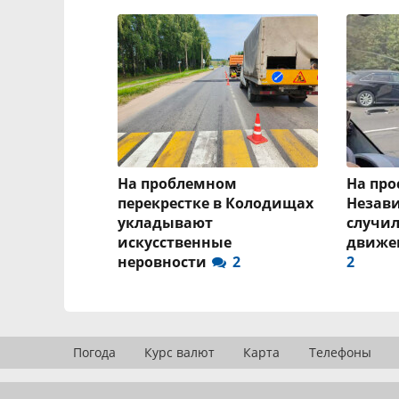
На проблемном
На про
перекрестке в Колодищах
Незав
укладывают
случил
искусственные
движе
неровности
2
2
Погода
Курс валют
Карта
Телефоны