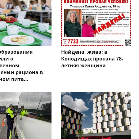
образования
Найдена, жива: в
или о
Колодищах пропала 78-
твенном
летняя женщина
ении рациона в
ном пита…