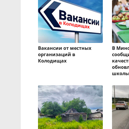
Вакансии от местных
В Мин
организаций в
сообщ
Колодищах
качес
обновл
школь