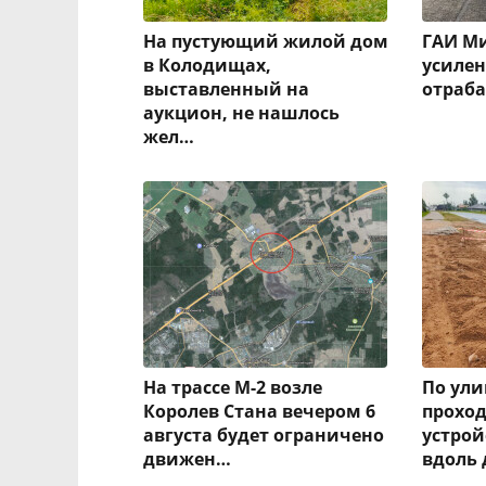
На пустующий жилой дом
ГАИ Ми
в Колодищах,
усиле
выставленный на
отраба
аукцион, не нашлось
жел…
На трассе М-2 возле
По ули
Королев Стана вечером 6
проход
августа будет ограничено
устрой
движен…
вдоль 