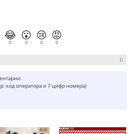
😂
😮
😢
😡
0
0
0
0
ментарии.
р: код оператора и 7 цифр номера)