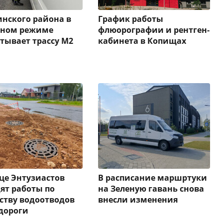
нского района в
График работы
нном режиме
флюорографии и рентген-
тывает трассу М2
кабинета в Копищах
це Энтузиастов
В расписание маршртуки
ят работы по
на Зеленую гавань снова
ству водоотводов
внесли изменения
дороги