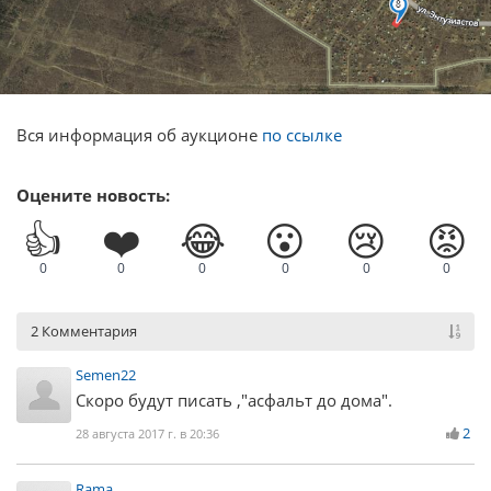
Вся информация об аукционе
по ссылке
Оцените новость:
👍
❤️
😂
😮
😢
😡
0
0
0
0
0
0
2 Комментария
Semen22
Скоро будут писать ,"асфальт до дома".
2
28 августа 2017 г. в 20:36
Rama