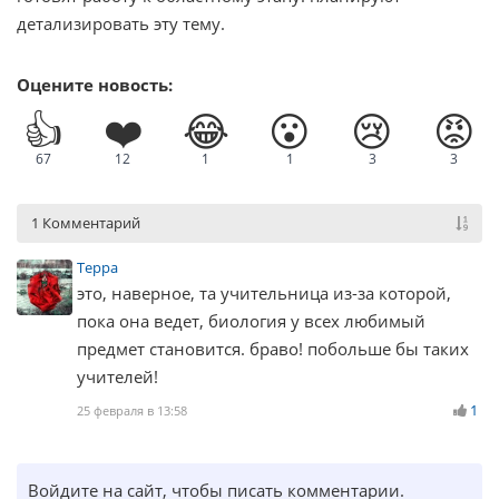
детализировать эту тему.
Оцените новость:
👍
❤️
😂
😮
😢
😡
67
12
1
1
3
3
1 Комментарий
Терра
это, наверное, та учительница из-за которой,
пока она ведет, биология у всех любимый
предмет становится. браво! побольше бы таких
учителей!
1
25 февраля в 13:58
Войдите на сайт, чтобы писать комментарии.