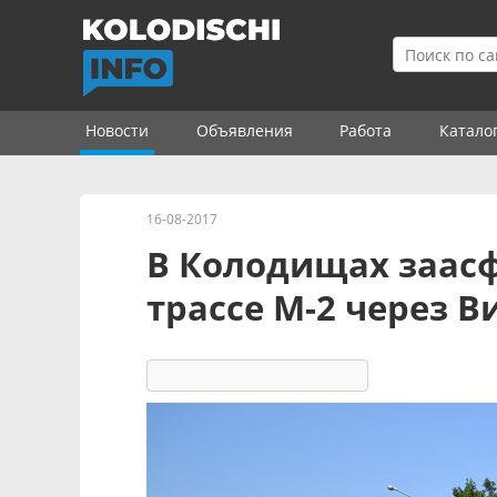
Новости
Объявления
Работа
Катало
16-08-2017
В Колодищах заасф
трассе M-2 через 
6644
15
комментариев