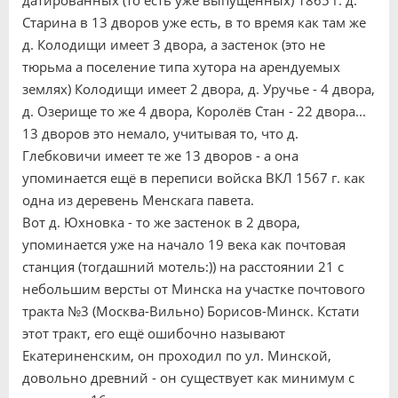
датированных (то есть уже выпущенных) 1865 г. д.
Старина в 13 дворов уже есть, в то время как там же
д. Колодищи имеет 3 двора, а застенок (это не
тюрьма а поселение типа хутора на арендуемых
землях) Колодищи имеет 2 двора, д. Уручье - 4 двора,
д. Озерище то же 4 двора, Королёв Стан - 22 двора...
13 дворов это немало, учитывая то, что д.
Глебковичи имеет те же 13 дворов - а она
упоминается ещё в переписи войска ВКЛ 1567 г. как
одна из деревень Менскага павета.
Вот д. Юхновка - то же застенок в 2 двора,
упоминается уже на начало 19 века как почтовая
станция (тогдашний мотель:)) на расстоянии 21 с
небольшим версты от Минска на участке почтового
тракта №3 (Москва-Вильно) Борисов-Минск. Кстати
этот тракт, его ещё ошибочно называют
Екатериненским, он проходил по ул. Минской,
довольно древний - он существует как минимум с