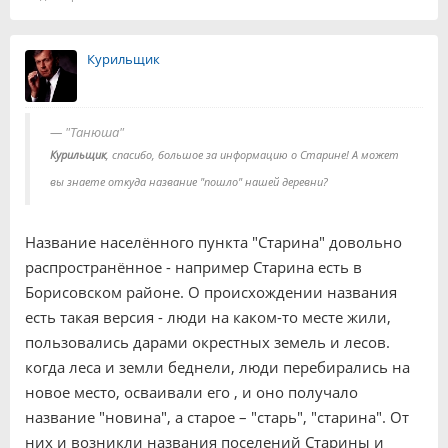
Курильщик
"Танюша"
Курильщик
, спасибо, большое за информацию о Старине! А может
вы знаете откуда название "пошло" нашей деревни?
Название населённого пункта "Старина" довольно
распространённое - например Старина есть в
Борисовском районе. О происхождении названия
есть такая версия - люди на каком-то месте жили,
пользовались дарами окрестных земель и лесов.
когда леса и земли беднели, люди перебирались на
новое место, осваивали его , и оно получало
название "новина", а старое – "старь", "старина". От
них и возникли названия поселений Старины и