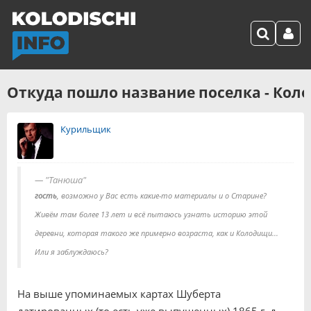
Откуда пошло название поселка - Кол
Курильщик
"Танюша"
гость
, возможно у Вас есть какие-то материалы и о Старине?
Живём там более 13 лет и всё пытаюсь узнать историю этой
деревни, которая такого же примерно возраста, как и Колодищи...
Или я заблуждаюсь?
На выше упоминаемых картах Шуберта