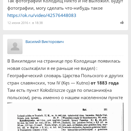
Так фотографий Колодищ никто и не выложил. Будут
фотографии, могу сделать что-нибудь такое
https://ok.ru/video/42576448083
12 июня 2016 г. в 18:38
Василий Викторович
В Википедии на странице про Колодищи появилась
новая ссылка(или я ее раньше не видел) :
Географический словарь Царства Польского и других
стран славянских, том IV (Kęs — Kutno)
от 1883 года
Там есть пункт Kołodziszcze судя по описанию(на
польском), речь именно о нашем населенном пункте