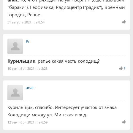
"бараки"), Геофизика, Радиоцентр ("радик"), Военный
городок, Репье.
31 августа 2021 г. в 8:54
Pr
Курильщик
, репье какая часть колодищ?
1
10 сентября 2021 г. в 2:23
anat
Курильщик, спасибо. Интересует участок от знака
Колодищи между ул. Минская и ж.д.
12 сентября 2021 г. в 6:59