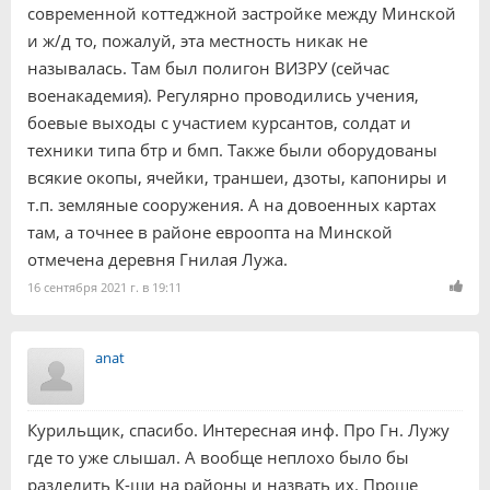
современной коттеджной застройке между Минской
и ж/д то, пожалуй, эта местность никак не
называлась. Там был полигон ВИЗРУ (сейчас
военакадемия). Регулярно проводились учения,
боевые выходы с участием курсантов, солдат и
техники типа бтр и бмп. Также были оборудованы
всякие окопы, ячейки, траншеи, дзоты, капониры и
т.п. земляные сооружения. А на довоенных картах
там, а точнее в районе евроопта на Минской
отмечена деревня Гнилая Лужа.
16 сентября 2021 г. в 19:11
anat
Курильщик, спасибо. Интересная инф. Про Гн. Лужу
где то уже слышал. А вообще неплохо было бы
разделить К-щи на районы и назвать их. Проще