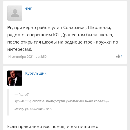
elen
Pr
, примерно район улиц Совхозная, Школьная,
рядом с теперешним КСЦ (ранее там была школа,
после открытия школы на радиоцентре - кружки по
интересам).
1
14 сентября 2021 г. в 8:50
Курильщик
"anat"
Курильщик, спасибо. Интересует участок от знака Колодищи
между ул. Минская и ж.д.
Если правильно вас понял, и вы пишите о