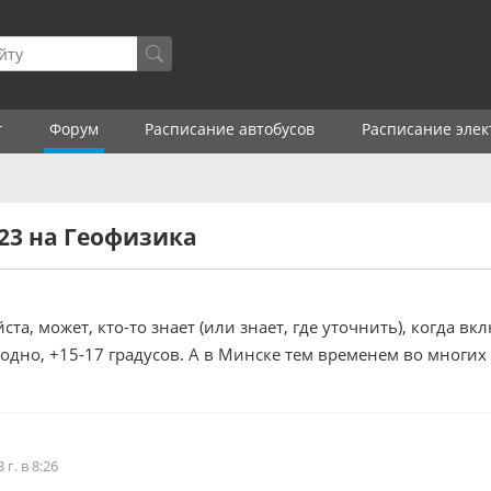
г
Форум
Расписание автобусов
Расписание элек
23 на Геофизика
та, может, кто-то знает (или знает, где уточнить), когда в
одно, +15-17 градусов. А в Минске тем временем во многих
г. в 8:26