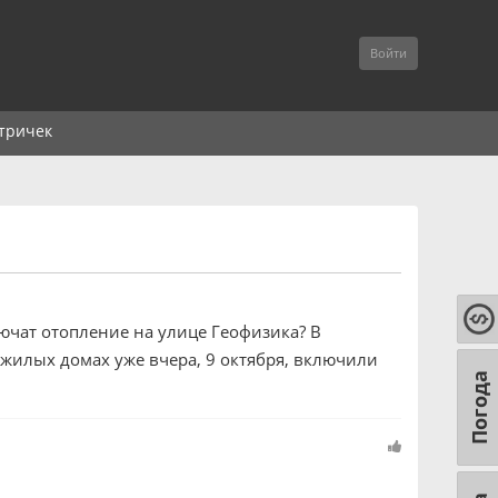
Войти
тричек
ключат отопление на улице Геофизика? В
 жилых домах уже вчера, 9 октября, включили
Погода