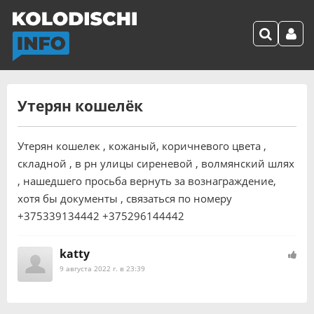
Утерян кошелёк
Утерян кошелек , кожаный, коричневого цвета ,
складной , в рн улицы сиреневой , волмянский шлях
, нашедшего просьба вернуть за вознаграждение,
хотя бы документы , связаться по номеру
+375339134442 +375296144442
katty
9 августа 2022 г. в 23:39