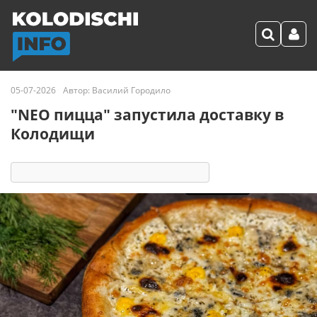
05-07-2026
Автор:
Василий Городило
"NEO пицца" запустила доставку в
Колодищи
3236
1
комментарий
18 реакций