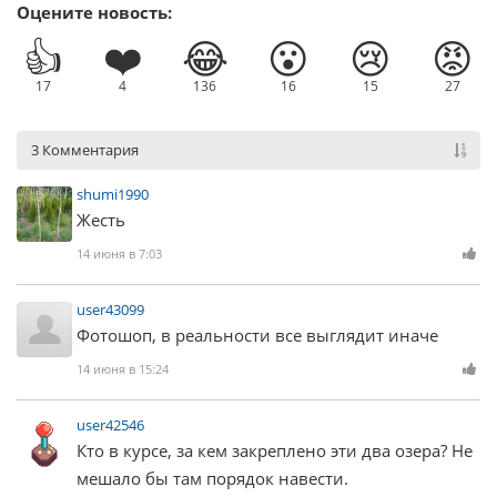
Оцените новость:
👍
❤️
😂
😮
😢
😡
17
4
136
16
15
27
3 Комментария
shumi1990
Жесть
14 июня в 7:03
user43099
Фотошоп, в реальности все выглядит иначе
14 июня в 15:24
user42546
Кто в курсе, за кем закреплено эти два озера? Не
мешало бы там порядок навести.