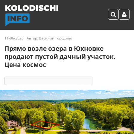
11-06-2026
Автор:
Василий Городило
Прямо возле озера в Юхновке
продают пустой дачный участок.
Цена космос
29515
3
комментария
215 реакций