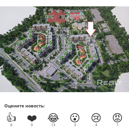
Оцените новость:
👍
❤️
😂
😮
😢
😡
6
0
13
3
4
7