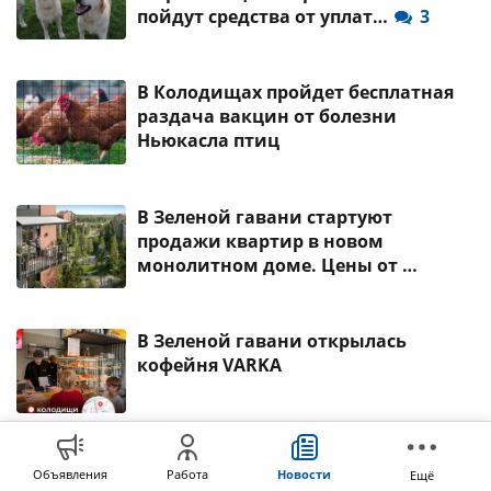
пойдут средства от уплат…
3
В Колодищах пройдет бесплатная
раздача вакцин от болезни
Ньюкасла птиц
В Зеленой гавани стартуют
продажи квартир в новом
монолитном доме. Цены от …
В Зеленой гавани открылась
кофейня VARKA
Колодищанский сельисполком
Объявления
Работа
Новости
Ещё
напоминает о возможности