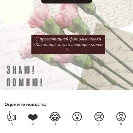
Оцените новость:
👍
❤️
😂
😮
😢
😡
6
2
0
0
0
0