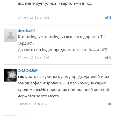
асфальтирует улицы кварталами в год.
3
27 июня 2015 г. в 11:51
deniska008
Кто-нибудь что-нибудь слышал о дороге к ТЦ
"Ардис"?
До коих пор будет продолжаться это б.......во???
6
27 июня 2015 г. в 12:08
САМ САМЫЧ
гост
, зато все улицы к дому председателей и их
замов асфальтированны и все коммуникации
проложены.Не просто так они волчьей хваткой
держатся за это место.
3 июля 2015 г. в 10:17