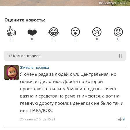
Оцените новость:
👍
❤️
😂
😮
😢
😡
0
0
0
0
0
0
13 Комментариев
Житель поселка
Я очень рада за людей с ул. Центральная, но
скажите где логика. Дорога по которой
проезжают от силы 5-6 машин в день - очень
важна и средства на ремонт имеются, а вот на
главную дорогу поселка денег как не было так и
нет. ПАРАДОКС
9
26 июня 2015 г. в 15:21