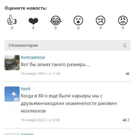
Оцените новость:
👍
❤️
😂
😮
😢
😡
0
0
0
0
0
0
3 Комментария
Kontradmiral
Вот бы алмаз такого размера....
16 января 2025 г. в 11:48
Nord
Когда в 80-х ещё были карьеры мы с
друзьяминаходили окаменелости раковин
моллюсков
2
16 января 2025 г. в 12:06
332671