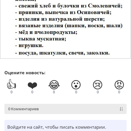
Оцените новость:
👍
❤️
😂
😮
😢
😡
0
0
0
0
0
0
0 Комментариев
Войдите на сайт, чтобы писать комментарии.