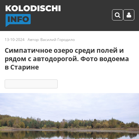
13-10-2024
Автор:
Василий Городило
Симпатичное озеро среди полей и
рядом с автодорогой. Фото водоема
в Старине
11461
3 реакции