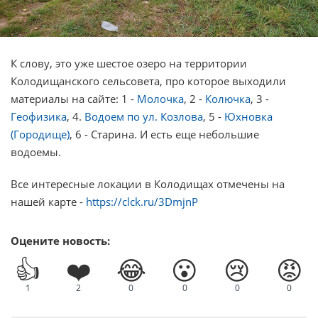
К слову, это уже шестое озеро на территории
Колодищанского сельсовета, про которое выходили
материалы на сайте: 1 -
Молочка
, 2 -
Колючка
, 3 -
Геофизика
, 4.
Водоем по ул. Козлова
, 5 -
Юхновка
(Городище)
, 6 - Старина. И есть еще небольшие
водоемы.
Все интересные локации в Колодищах отмечены на
нашей карте -
https://clck.ru/3DmjnP
Оцените новость:
👍
❤️
😂
😮
😢
😡
1
2
0
0
0
0