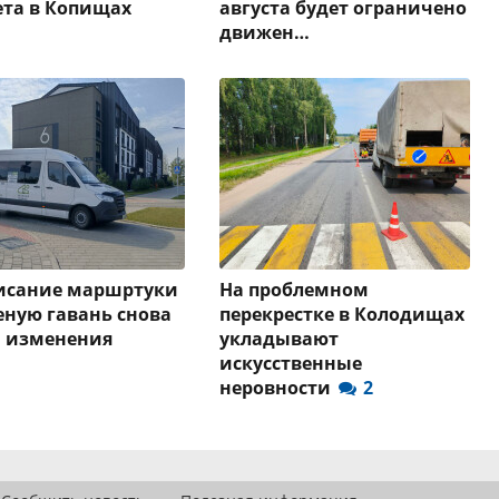
та в Копищах
августа будет ограничено
движен…
писание маршртуки
На проблемном
еную гавань снова
перекрестке в Колодищах
и изменения
укладывают
искусственные
неровности
2