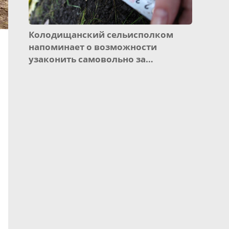
Колодищанский сельисполком
напоминает о возможности
узаконить самовольно за…