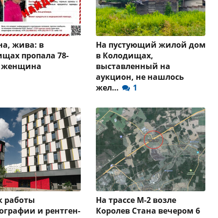
а, жива: в
На пустующий жилой дом
щах пропала 78-
в Колодищах,
я женщина
выставленный на
аукцион, не нашлось
жел…
1
к работы
На трассе М-2 возле
графии и рентген-
Королев Стана вечером 6