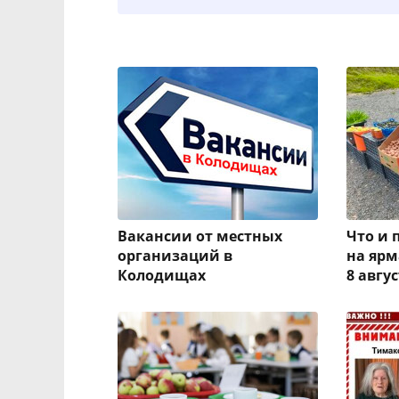
Вакансии от местных
Что и 
организаций в
на ярм
Колодищах
8 авгу