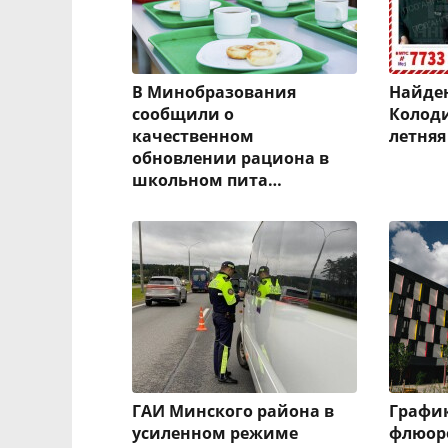
В Минобразования
Найден
сообщили о
Колоди
качественном
летня
обновлении рациона в
школьном пита…
ГАИ Минского района в
Графи
усиленном режиме
флюоро