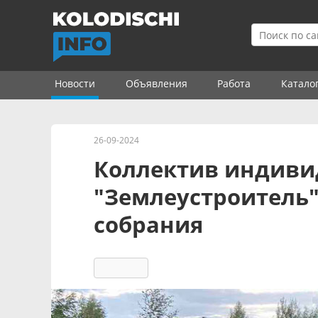
Новости
Объявления
Работа
Катало
26-09-2024
Коллектив индиви
"Землеустроитель"
собрания
1775