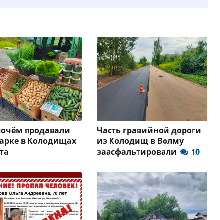
почём продавали
Часть гравийной дороги
арке в Колодищах
из Колодищ в Волму
ста
заасфальтировали
10