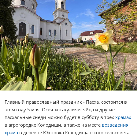
Главный православный праздник - Пасха, состоится в
этом году 5 мая. Освятить куличи, яйца и другие
пасхальные снеди можно будет в субботу в трех
храмах
в агрогородке Колодищи, а также на месте
возведения
храма
в деревне Юхновка Колодищанского сельсовета.