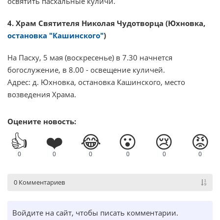
освятить пасхальные куличи.
4. Храм Святителя Николая Чудотворца (Юхновка,
остановка "Кашинского"
)
На Пасху, 5 мая (воскресенье) в 7.30 начнется
богослужение, в 8.00 - освещение куличей.
Адрес: д. Юхновка, остановка Кашинского, место
возведения Храма.
Оцените новость:
👍
❤️
😂
😮
😢
😡
0
0
0
0
0
0
0 Комментариев
Войдите на сайт, чтобы писать комментарии.