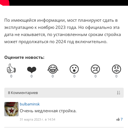
По имеющейся информации, мост планируют сдать в
эксплуатацию к ноябрю 2023 года. Но официально эта
дата не называется, по установленным срокам стройка
может продолжаться по 2024 год включительно.
Оцените новость:
👍
❤️
😂
😮
😢
😡
0
0
0
0
0
0
8 Комментариев
bulbaminsk
Очень медленная стройка.
7
31 марта 2023 г. в 14:54