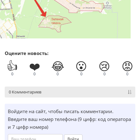
Оцените новость:
👍
❤️
😂
😮
😢
😡
0
0
0
0
0
0
0 Комментариев
Войдите на сайт, чтобы писать комментарии.
Введите ваш номер телефона (9 цифр: код оператора
и 7 цифр номера)
Войти