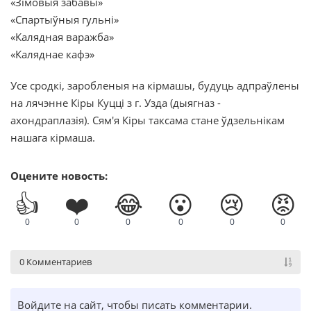
«Зімовыя забавы»
«Спартыўныя гульні»
«Калядная варажба»
«Каляднае кафэ»
Усе сродкі, заробленыя на кірмашы, будуць адпраўлены
на лячэнне Кіры Куцці з г. Узда (дыягназ -
ахондраплазія). Сям'я Кіры таксама стане ўдзельнікам
нашага кірмаша.
Оцените новость:
👍
❤️
😂
😮
😢
😡
0
0
0
0
0
0
0 Комментариев
Войдите на сайт, чтобы писать комментарии.