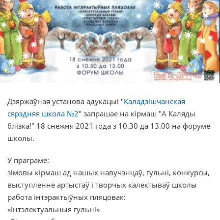
Дзяржаўная установа адукацыі "
Каладзішчанская
сярэдняя школа №2
" запрашае на кірмаш "А Каляды
блізка!" 18 снежня 2021 года з 10.30 да 13.00 на форуме
школы.
У праграме:
зімовы кірмаш ад нашых навучэнцаў, гульні, конкурсы,
выступленне артыстаў і творчых калектываў школы
работа інтэрактыўных пляцовак:
«Інтэлектуальныя гульні»