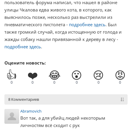
пользователь форума написал, что нашел в районе
улицы Чкалова едва живого кота, в которого, как
выяснилось позже, несколько раз выстрелили из
пневматического пистолета -
подробнее здесь
. Был
также громкий случай, когда истощенную от голода и
жажды собаку нашли привязанной к дереву в лесу -
подробнее здесь
.
Оцените новость:
👍
❤️
😂
😮
😢
😡
0
0
0
0
0
0
8 Комментариев
Abramovich
Вот так, а для убийц людей некоторым
личностям всё сходит с рук