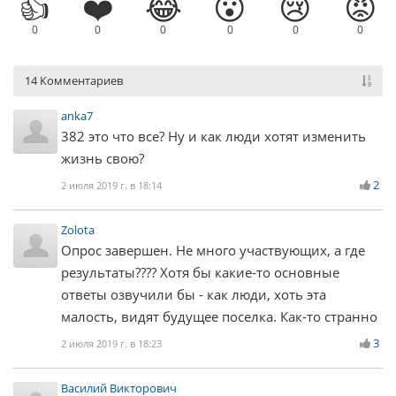
👍
❤️
😂
😮
😢
😡
0
0
0
0
0
0
14 Комментариев
anka7
382 это что все? Ну и как люди хотят изменить
жизнь свою?
2
2 июля 2019 г. в 18:14
Zolota
Опрос завершен. Не много участвующих, а где
результаты???? Хотя бы какие-то основные
ответы озвучили бы - как люди, хоть эта
малость, видят будущее поселка. Как-то странно
3
2 июля 2019 г. в 18:23
Василий Викторович