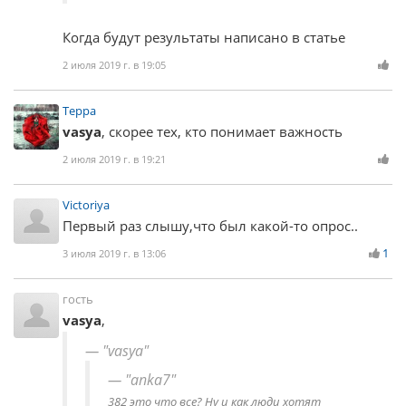
Когда будут результаты написано в статье
2 июля 2019 г. в 19:05
Терра
vasya
, скорее тех, кто понимает важность
2 июля 2019 г. в 19:21
Victoriya
Первый раз слышу,что был какой-то опрос..
1
3 июля 2019 г. в 13:06
гость
vasya
,
"vasya"
"anka7"
382 это что все? Ну и как люди хотят