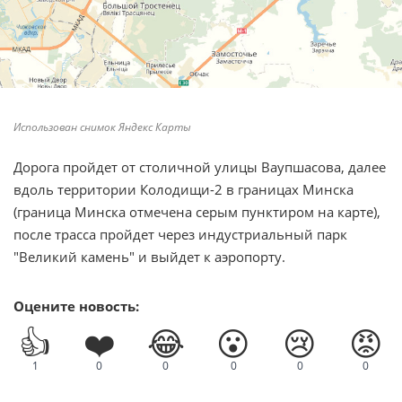
Использован снимок Яндекс Карты
Дорога пройдет от столичной улицы Ваупшасова, далее
вдоль территории Колодищи-2 в границах Минска
(граница Минска отмечена серым пунктиром на карте),
после трасса пройдет через индустриальный парк
"Великий камень" и выйдет к аэропорту.
Оцените новость:
👍
❤️
😂
😮
😢
😡
1
0
0
0
0
0