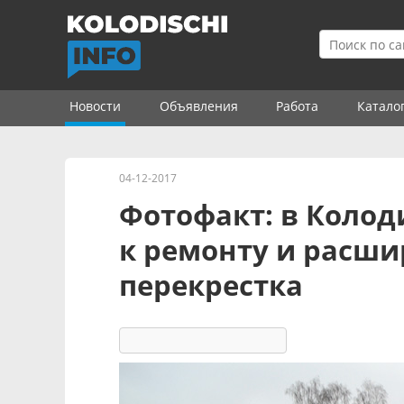
Новости
Объявления
Работа
Катало
04-12-2017
Фотофакт: в Колод
к ремонту и расш
перекрестка
7386
3
комментария