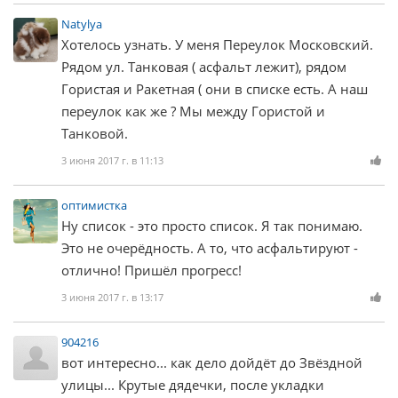
Natylya
Хотелось узнать. У меня Переулок Московский.
Рядом ул. Танковая ( асфальт лежит), рядом
Гористая и Ракетная ( они в списке есть. А наш
переулок как же ? Мы между Гористой и
Танковой.
3 июня 2017 г. в 11:13
оптимистка
Ну список - это просто список. Я так понимаю.
Это не очерёдность. А то, что асфальтируют -
отлично! Пришёл прогресс!
3 июня 2017 г. в 13:17
904216
вот интересно... как дело дойдёт до Звёздной
улицы... Крутые дядечки, после укладки