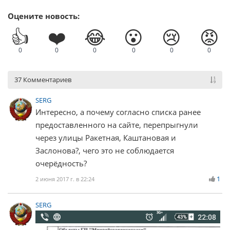
Оцените новость:
👍
❤️
😂
😮
😢
😡
0
0
0
0
0
0
37 Комментариев
SERG
Интересно, а почему согласно списка ранее
предоставленного на сайте, перепрыгнули
через улицы Ракетная, Каштановая и
Заслонова?, чего это не соблюдается
очерёдность?
1
2 июня 2017 г. в 22:24
SERG