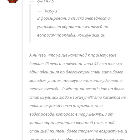
"841473"
"vasya"
В формировании списка очередности
учитывают обращения жителей по
вопросам прокладки коммуникаций
А ничего, что улице Ракетной к примеру, уже
больше 45 лет, и в течении этих 45 лет только
одни обещания по благоустройству, зато более
молодым улицам почемуто внимание уделяют в
первую очередь...В чём привилегия? Что на более
старых улицах люди не живут?И это касается не
только асфальтового покрытия, но и
водопровода, которого в пору менять,и от
канализации централизованной с насосной
станцией жители более старых по возрасту улиц
не отказались бы.. Или все-же всё дело в том кто