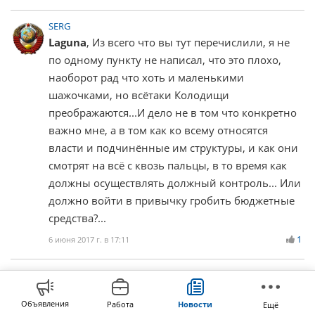
SERG
Laguna
, Из всего что вы тут перечислили, я не
по одному пункту не написал, что это плохо,
наоборот рад что хоть и маленькими
шажочками, но всётаки Колодищи
преображаются...И дело не в том что конкретно
важно мне, а в том как ко всему относятся
власти и подчинённые им структуры, и как они
смотрят на всё с квозь пальцы, в то время как
должны осуществлять должный контроль... Или
должно войти в привычку гробить бюджетные
средства?...
1
6 июня 2017 г. в 17:11
SERG
План проведения работ подписан и утверждён
Объявления
Работа
Новости
Ещё
Шапиро, а раз его перевели на другую