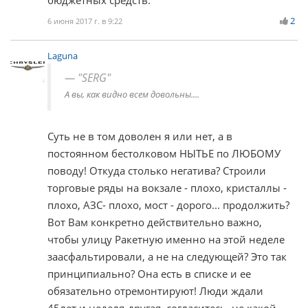
2
6 июня 2017 г. в 9:22
Laguna
"SERG"
А вы, как видно всем довольны....
Суть не в том доволен я или нет, а в
постоянном бестолковом НЫТЬЕ по ЛЮБОМУ
поводу! Откуда столько негатива? Строили
торговые ряды на вокзале - плохо, кристаллы -
плохо, АЗС- плохо, мост - дорого... продолжить?
Вот Вам конкретно действительно важно,
чтобы улицу Ракетную именно на этой неделе
заасфальтировали, а не на следующей? Это так
принципиально? Она есть в списке и ее
обязательно отремонтируют! Люди ждали
45лет и неделя-другая, согласитесь, не какой