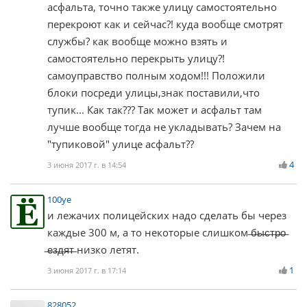
асфальта, точно также улицу самостоятельно
перекроют как и сейчас?! куда вообще смотрят
службы? как вообще можно взять и
самостоятельно перекрыть улицу?!
самоуправство полным ходом!!! Положили
блоки посреди улицы,знак поставили,что
тупик... Как так??? Так может и асфальт там
лучше вообще тогда не укладывать? Зачем на
"тупиковой" улице асфальт??
4
3 июня 2017 г. в 14:54
100ye
и лежачих полицейских надо сделать бы через
каждые 300 м, а то некоторые слишком ̶б̶ы̶с̶т̶р̶о̶
̶е̶з̶д̶я̶т̶ низко летят.
1
3 июня 2017 г. в 17:14
828052