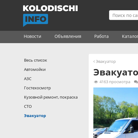
Новости
Объявления
Работа
Катало
Весь список
Эвакуатор
Эвакуат
Автомойки
АЗС
4163
просмотра
Гостехосмотр
Кузовной ремонт, покраска
СТО
Эвакуатор