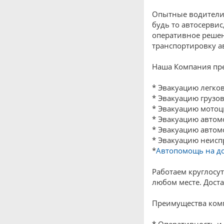
Опытные водител
будь то автосерви
оперативное решен
транспортировку а
Наша Компания пред
* Эвакуацию легко
* Эвакуацию грузо
* Эвакуацию мотоц
* Эвакуацию автомо
* Эвакуацию автом
* Эвакуацию неисп
*
Автопомощь на д
Работаем круглосу
любом месте. Дост
Преимущества ком