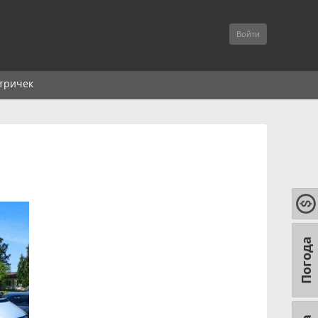
Войти
тричек
Погода