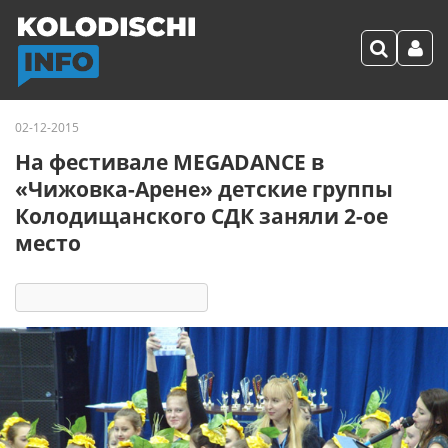
02-12-2015
На фестивале MEGADANCE в
«Чижовка-Арене» детские группы
Колодищанского СДК заняли 2-ое
место
5922
7
комментариев