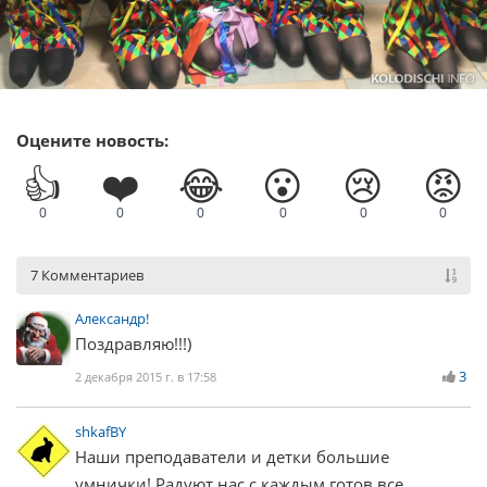
Оцените новость:
👍
❤️
😂
😮
😢
😡
0
0
0
0
0
0
7 Комментариев
Александр!
Поздравляю!!!)
3
2 декабря 2015 г. в 17:58
shkafBY
Наши преподаватели и детки большие
умнички! Радуют нас с каждым готов все